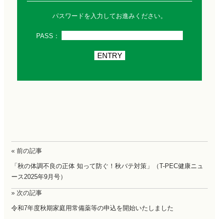
パスワードを入力してお進みください。
PASS：
« 前の記事
「秋の体調不良の正体 知って防ぐ！秋バテ対策」（T-PEC健康ニュ
ース2025年9月号）
» 次の記事
令和7年度秋期家庭用常備薬等の申込を開始いたしました